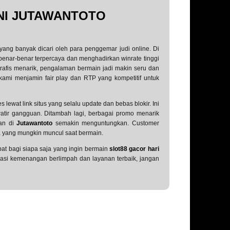
INI JUTAWANTOTO
yang banyak dicari oleh para penggemar judi online. Di
 benar-benar terpercaya dan menghadirkan winrate tinggi
rafis menarik, pengalaman bermain jadi makin seru dan
mi menjamin fair play dan RTP yang kompetitif untuk
wat link situs yang selalu update dan bebas blokir. Ini
tir gangguan. Ditambah lagi, berbagai promo menarik
nan di
Jutawantoto
semakin menguntungkan. Customer
a yang mungkin muncul saat bermain.
pat bagi siapa saja yang ingin bermain
slot88 gacor hari
si kemenangan berlimpah dan layanan terbaik, jangan