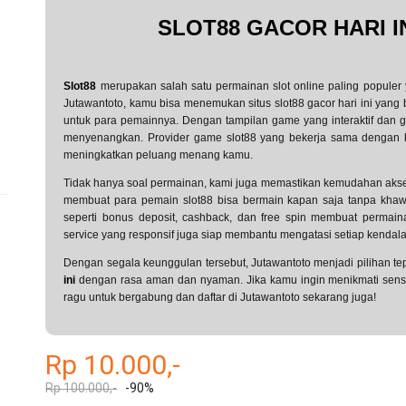
SLOT88 GACOR HARI 
Slot88
merupakan salah satu permainan slot online paling populer 
Jutawantoto, kamu bisa menemukan situs slot88 gacor hari ini yang
untuk para pemainnya. Dengan tampilan game yang interaktif dan g
menyenangkan. Provider game slot88 yang bekerja sama dengan ka
meningkatkan peluang menang kamu.
Tidak hanya soal permainan, kami juga memastikan kemudahan akses le
membuat para pemain slot88 bisa bermain kapan saja tanpa khawa
seperti bonus deposit, cashback, dan free spin membuat permai
service yang responsif juga siap membantu mengatasi setiap kendal
Dengan segala keunggulan tersebut, Jutawantoto menjadi pilihan te
ini
dengan rasa aman dan nyaman. Jika kamu ingin menikmati sensa
ragu untuk bergabung dan daftar di Jutawantoto sekarang juga!
Rp 10.000,-
Rp 100.000,-
-90%