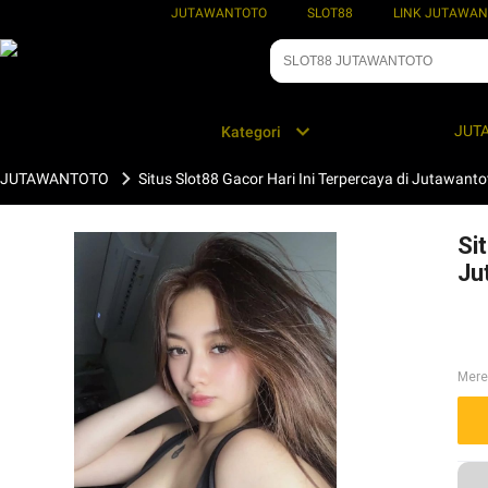
JUTAWANTOTO
SLOT88
LINK JUTAWA
JUT
Kategori
JUTAWANTOTO
Situs Slot88 Gacor Hari Ini Terpercaya di Jutawantot
Si
Ju
Mer