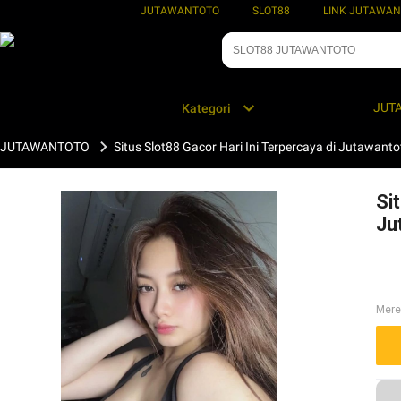
JUTAWANTOTO
SLOT88
LINK JUTAWA
JUT
Kategori
JUTAWANTOTO
Situs Slot88 Gacor Hari Ini Terpercaya di Jutawantot
Si
Ju
Mer