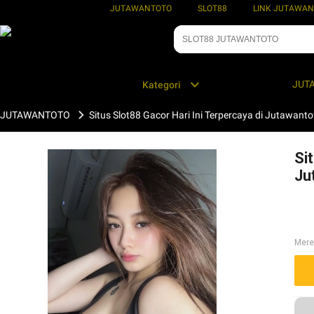
JUTAWANTOTO
SLOT88
LINK JUTAWA
JUT
Kategori
JUTAWANTOTO
Situs Slot88 Gacor Hari Ini Terpercaya di Jutawantot
Si
Ju
Mer