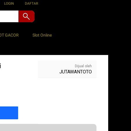
LOGIN
DAFTAR
OT GACOR
Slot Online
i
Dijual oleh
JUTAWANTOTO