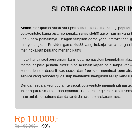
SLOT88 GACOR HARI 
Slot88
merupakan salah satu permainan slot online paling populer 
Jutawantoto, kamu bisa menemukan situs slot88 gacor hari ini yang
untuk para pemainnya. Dengan tampilan game yang interaktif dan g
menyenangkan. Provider game slot88 yang bekerja sama dengan ka
meningkatkan peluang menang kamu.
Tidak hanya soal permainan, kami juga memastikan kemudahan akses le
membuat para pemain slot88 bisa bermain kapan saja tanpa khawa
seperti bonus deposit, cashback, dan free spin membuat permai
service yang responsif juga siap membantu mengatasi setiap kendal
Dengan segala keunggulan tersebut, Jutawantoto menjadi pilihan te
ini
dengan rasa aman dan nyaman. Jika kamu ingin menikmati sensa
ragu untuk bergabung dan daftar di Jutawantoto sekarang juga!
Rp 10.000,-
Rp 100.000,-
-90%