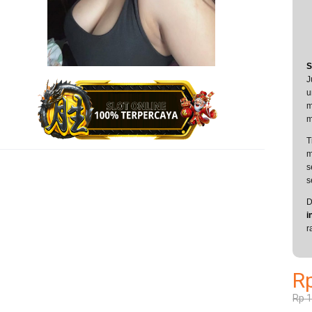
S
J
u
m
m
T
m
s
s
D
i
r
Rp
Rp 1